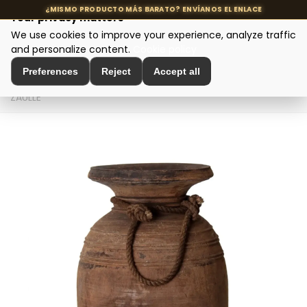
Your privacy matters
We use cookies to improve your experience, analyze traffic
MENU
and personalize content.
Cookie policy
Preferences
Reject
Accept all
Home
>
Interior Decoration
>
Vases and Jars
>
TINAJA
ZAULLE