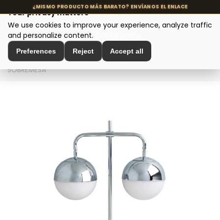
Your privacy matters
We use cookies to improve your experience, analyze traffic
MENU
and personalize content.
Cookie policy
Preferences
Reject
Accept all
Home
>
Designer Lighting
>
Table Lamps
>
LÁMPARA DE
SOBREMESA