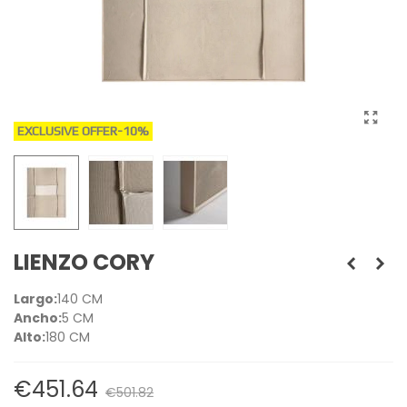
EXCLUSIVE OFFER
-10%
LIENZO CORY
Largo:
140 CM
Ancho:
5 CM
Alto:
180 CM
€451.64
€501.82