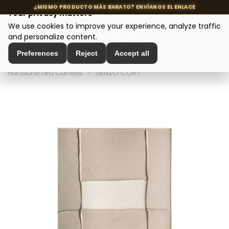
Your privacy matters
We use cookies to improve your experience, analyze traffic
MENU
and personalize content.
Cookie policy
Preferences
Reject
Accept all
Home
>
Interior Decoration
>
Wall Decoration
>
Handcrafted Canvas
>
LIENZO CORY