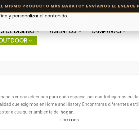
fico y personalizar el contenido.
Política
S DE DISEÑO
ASIENTOS
LÁMPARAS
OUTDOOR
rmario o vitrina adecuado para cada espacio, por eso trabajamos cuid
alidad que exigimos en Home and History. Encontraras diferentes esti
aptar a cualquier ambiente del
hogar
.
Lee mas
 usados en la creación de espacios donde el blanco es el denominado
s y madera se consigue un estilo mediterráneo boho de
lujo
.