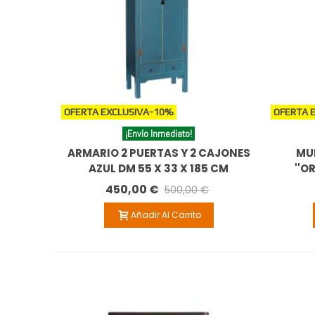
OFERTA EXCLUSIVA
-10%
OFERTA 
¡Envío Inmediato!
ARMARIO 2 PUERTAS Y 2 CAJONES
MUE
AZUL DM 55 X 33 X 185 CM
''O
450,00 €
500,00 €
Añadir Al Carrito