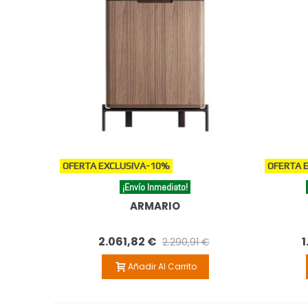
OFERTA EXCLUSIVA
-10%
OFERTA 
¡Envío Inmediato!
ARMARIO
2.061,82 €
1
2.290,91 €
Añadir Al Carrito