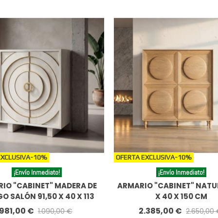
EXCLUSIVA
-10%
OFERTA EXCLUSIVA
-10%
¡Envío Inmediato!
¡Envío Inmediato!
IO "CABINET" MADERA DE
ARMARIO "CABINET" NATU
 SALÓN 91,50 X 40 X 113
X 40 X 150 CM
CM
981,00 €
2.385,00 €
1.090,00 €
2.650,00