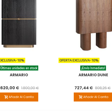
EXCLUSIVA
-10%
OFERTA EXCLUSIVA
-10%
Últimas unidades en stock
¡Envío Inmediato!
ARMARIO
ARMARIO DUNE
.620,00 €
727,44 €
1.800,00 €
808,26 €
Añadir Al Carrito
Añadir Al Carrito