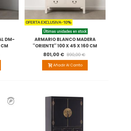
OFERTA EXCLUSIVA
-10%
Últimas unidades en stock
L DM-
ARMARIO BLANCO MADERA
3 CM
''ORIENTE'' 100 X 45 X 160 CM
801,00 €
€
890,00 €
Añadir Al Carrito