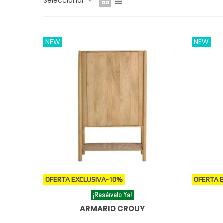
Seleccionar
NEW
NEW
OFERTA EXCLUSIVA
-10%
OFERTA 
¡Resérvalo Ya!
ARMARIO CROUY