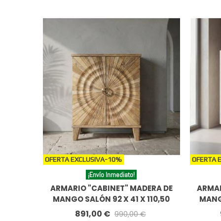
OFERTA EXCLUSIVA
-10%
OFERTA 
¡Envío Inmediato!
ARMARIO "CABINET" MADERA DE
ARMAR
MANGO SALÓN 92 X 41 X 110,50
MANGO
CM
891,00 €
990,00 €