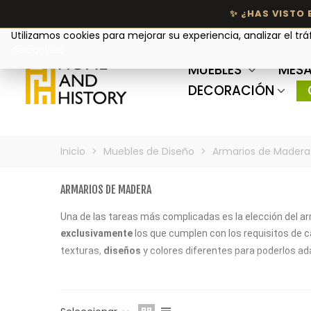
Tu privacidad nos importa
Utilizamos cookies para mejorar su experiencia, analizar el trá
de cookies
MUEBLES
MESA
DECORACIÓN
Inicio
>
Muebles de Diseño
>
Armarios de Madera
ARMARIOS DE MADERA
Una de las tareas más complicadas es la elección del a
exclusivamente
los que cumplen con los requisitos de c
texturas,
diseños
y colores diferentes para poderlos ad
Los armarios de madera en un tono natural son los más
con lámparas de ratán y accesorios con fibras naturale