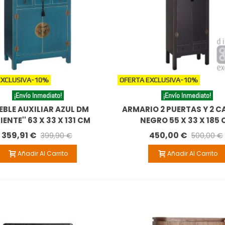
EXCLUSIVA
-10%
OFERTA EXCLUSIVA
-10%
¡Envío Inmediato!
¡Envío Inmediato!
BLE AUXILIAR AZUL DM
ARMARIO 2 PUERTAS Y 2 
RIENTE'' 63 X 33 X 131 CM
NEGRO 55 X 33 X 185
359,91 €
450,00 €
399,90 €
500,00 €
Añadir Al Carrito
Añadir Al Carrito