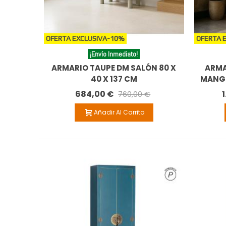
OFERTA EXCLUSIVA
-10%
OFERTA 
¡Envío Inmediato!
ARMARIO TAUPE DM SALÓN 80 X
ARMA
40 X 137 CM
MANGO
684,00 €
760,00 €
Añadir Al Carrito