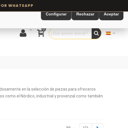
Configurar
Rechazar
Aceptar
0
adosamente en la selección de piezas para ofreceros
los como el Nórdico, industrial y provenzal como también
r común, aportando calidez y armonía, que combinado