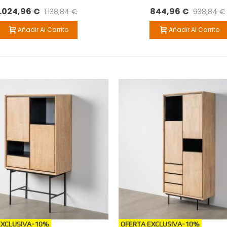
1.024,96 €
844,96 €
1.138,84 €
938,84 €
Añadir Al Carrito
Añadir Al Carrito
EXCLUSIVA
-10%
OFERTA EXCLUSIVA
-10%