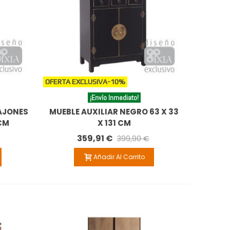
OFERTA EXCLUSIVA
-10%
¡Envío Inmediato!
CAJONES
MUEBLE AUXILIAR NEGRO 63 X 33
 CM
X 131 CM
359,91 €
399,90 €
Añadir Al Carrito