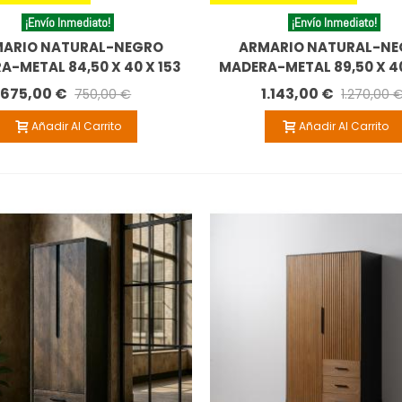
¡Envío Inmediato!
¡Envío Inmediato!
ARIO NATURAL-NEGRO
ARMARIO NATURAL-N
A-METAL 84,50 X 40 X 153
MADERA-METAL 89,50 X 4
CM
CM
675,00 €
1.143,00 €
750,00 €
1.270,00 
Añadir Al Carrito
Añadir Al Carrito