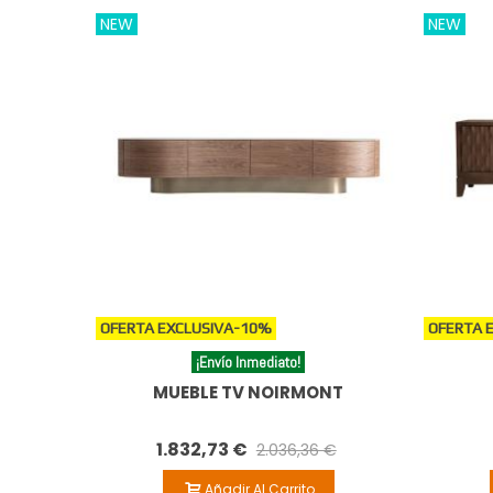
NEW
NEW
OFERTA EXCLUSIVA
-10%
OFERTA 
¡Envío Inmediato!
MUEBLE TV NOIRMONT
1.832,73 €
2.036,36 €
Añadir Al Carrito