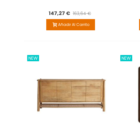
147,27 €
163,64 €
Añadir Al Carrito
NEW
NEW