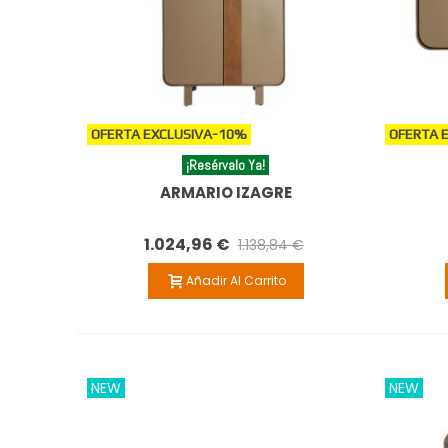
OFERTA EXCLUSIVA
-10%
OFERTA 
¡Resérvalo Ya!
ARMARIO IZAGRE
1.024,96 €
1.138,84 €
Añadir Al Carrito
NEW
NEW