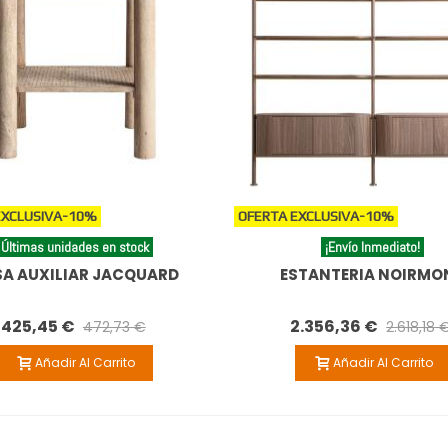
EXCLUSIVA
-10%
OFERTA EXCLUSIVA
-10%
Últimas unidades en stock
¡Envío Inmediato!
A AUXILIAR JACQUARD
ESTANTERIA NOIRMO
425,45 €
2.356,36 €
472,73 €
2.618,18 
Añadir Al Carrito
Añadir Al Carrito