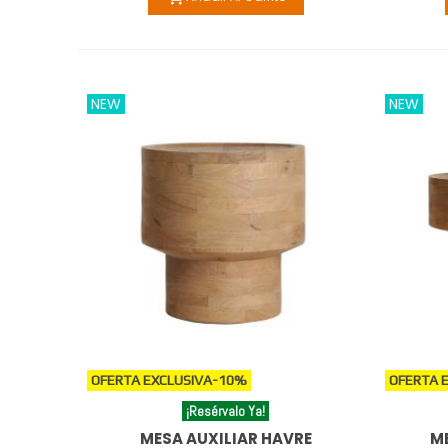
NEW
NEW
OFERTA EXCLUSIVA
-10%
OFERTA 
¡Resérvalo Ya!
MESA AUXILIAR HAVRE
M