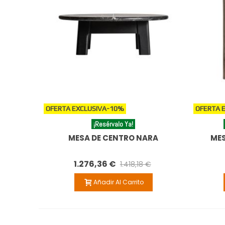
OFERTA EXCLUSIVA
-10%
OFERTA 
¡Resérvalo Ya!
MESA DE CENTRO NARA
MES
1.276,36 €
1.418,18 €
Añadir Al Carrito