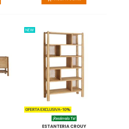
NEW
OFERTA EXCLUSIVA
-10%
¡Resérvalo Ya!
ESTANTERIA CROUY