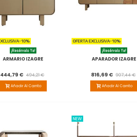
EXCLUSIVA
-10%
OFERTA EXCLUSIVA
-10%
¡Resérvalo Ya!
¡Resérvalo Ya!
ARMARIO IZAGRE
APARADOR IZAGRE
444,79 €
816,69 €
494,21 €
907,44 €
Añadir Al Carrito
Añadir Al Carrito
NEW