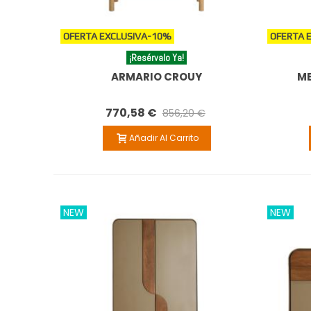
OFERTA EXCLUSIVA
-10%
OFERTA 
¡Resérvalo Ya!
ARMARIO CROUY
ME
770,58 €
856,20 €
Añadir Al Carrito
NEW
NEW