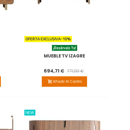
OFERTA EXCLUSIVA
-10%
¡Resérvalo Ya!
MUEBLE TV IZAGRE
694,71 €
771,90 €
Añadir Al Carrito
NEW