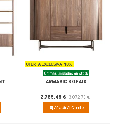
OFERTA EXCLUSIVA
-10%
Últimas unidades en stock
NT
ARMARIO BELFAIS
2.765,45 €
€
3.072,73 €
Añadir Al Carrito