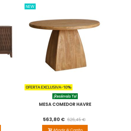
NEW
OFERTA EXCLUSIVA
-10%
¡Resérvalo Ya!
MESA COMEDOR HAVRE
563,80 €
626,45 €
Añadir Al Carrito