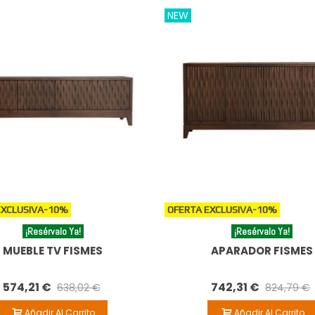
NEW
EXCLUSIVA
-10%
OFERTA EXCLUSIVA
-10%
¡Resérvalo Ya!
¡Resérvalo Ya!
MUEBLE TV FISMES
APARADOR FISMES
574,21 €
742,31 €
638,02 €
824,79 €
Añadir Al Carrito
Añadir Al Carrito