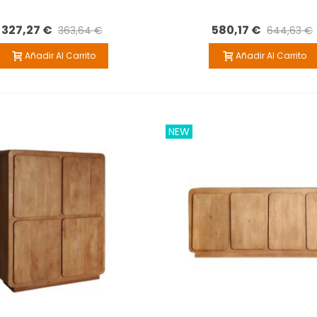
327,27 €
580,17 €
363,64 €
644,63 €
Añadir Al Carrito
Añadir Al Carrito
NEW