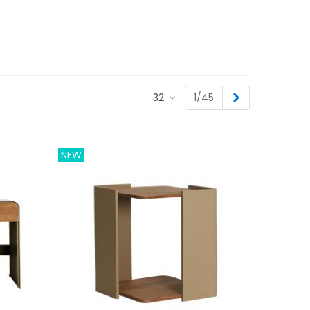
Siguiente
32
1/45
NEW