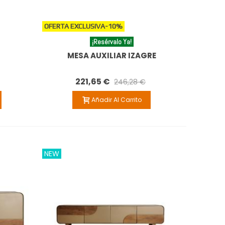
OFERTA EXCLUSIVA
-10%
¡Resérvalo Ya!
MESA AUXILIAR IZAGRE
221,65 €
246,28 €
Añadir Al Carrito
NEW