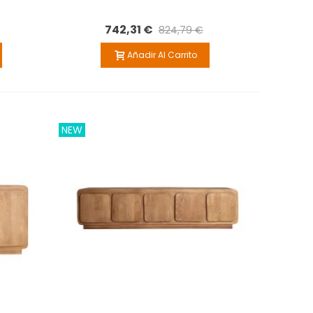
742,31 €
824,79 €
Añadir Al Carrito
NEW