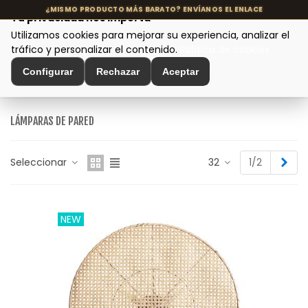
Tu privacidad nos importa
Utilizamos cookies para mejorar su experiencia, analizar el
MENÚ
tráfico y personalizar el contenido.
Política de cookies
Configurar
Rechazar
Aceptar
Inicio
>
Iluminación de Diseño
>
Lámparas de Pared
LÁMPARAS DE PARED
Sigu
Seleccionar
32
1/2
NEW