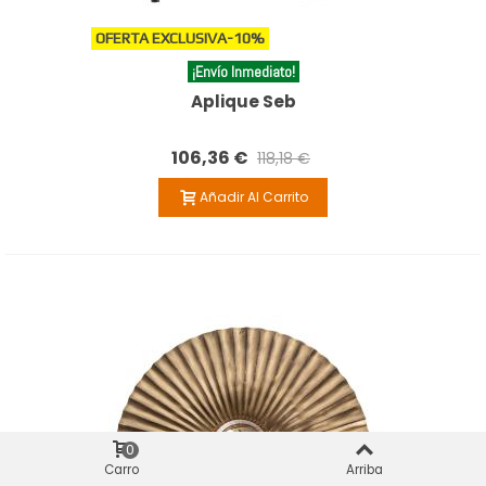
OFERTA EXCLUSIVA
-10%
¡Envío Inmediato!
Aplique Seb
106,36 €
118,18 €
Añadir Al Carrito
0
Carro
Arriba