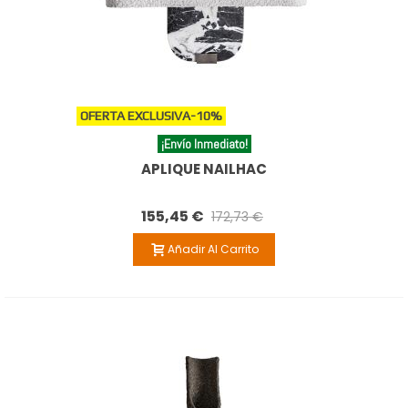
OFERTA EXCLUSIVA
-10%
¡Envío Inmediato!
APLIQUE NAILHAC
155,45 €
172,73 €
Añadir Al Carrito