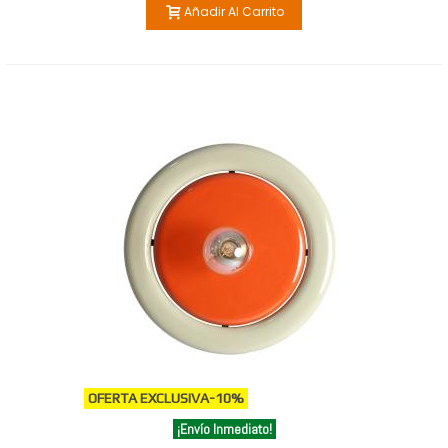
Añadir Al Carrito
OFERTA EXCLUSIVA
-10%
¡Envío Inmediato!