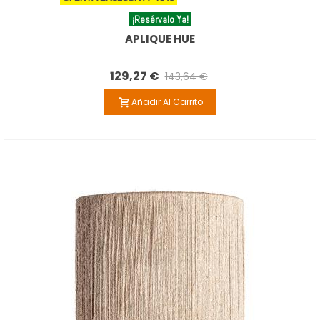
¡Resérvalo Ya!
APLIQUE HUE
129,27 €
143,64 €
Añadir Al Carrito