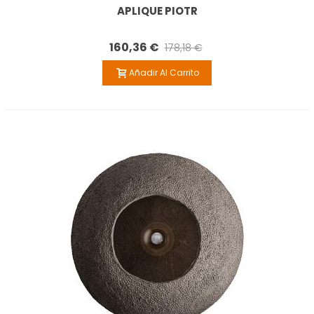
APLIQUE PIOTR
160,36 €
178,18 €
Añadir Al Carrito