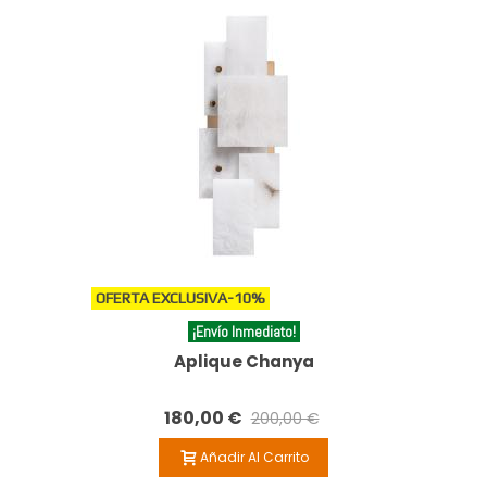
OFERTA EXCLUSIVA
-10%
¡Envío Inmediato!
Aplique Chanya
180,00 €
200,00 €
Añadir Al Carrito