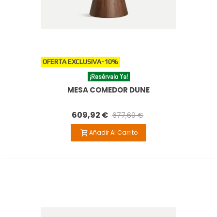
OFERTA EXCLUSIVA
-10%
¡Resérvalo Ya!
MESA COMEDOR DUNE
609,92 €
677,69 €
Añadir Al Carrito