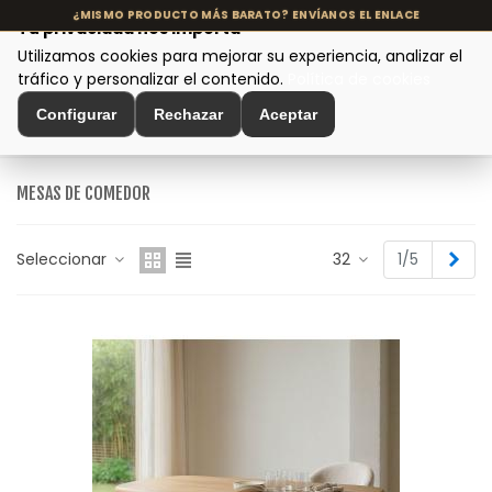
Tu privacidad nos importa
Utilizamos cookies para mejorar su experiencia, analizar el
MENÚ
tráfico y personalizar el contenido.
Política de cookies
Configurar
Rechazar
Aceptar
Inicio
>
Mesas de diseño
>
Mesas de comedor
MESAS DE COMEDOR
Sigu
Seleccionar
32
1/5