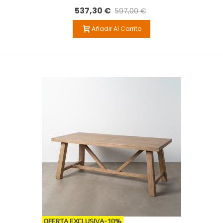
CM
537,30 €
597,00 €
Añadir Al Carrito
OFERTA EXCLUSIVA
-10%