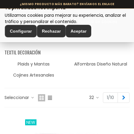
Tu privacidad nos importa
Utilizamos cookies para mejorar su experiencia, analizar el
MENÚ
tráfico y personalizar el contenido.
Política de cookies
Configurar
Rechazar
Aceptar
Inicio
>
Decoración de Interiores
>
Textil Decoración
TEXTIL DECORACIÓN
Plaids y Mantas
Alfombras Diseño Natural
Cojines Artesanales
Sigu
Seleccionar
32
1/10
NEW