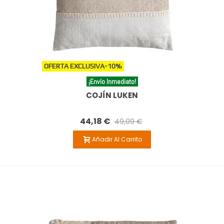
OFERTA EXCLUSIVA
-10%
¡Envío Inmediato!
COJÍN LUKEN
44,18 €
49,09 €
Añadir Al Carrito