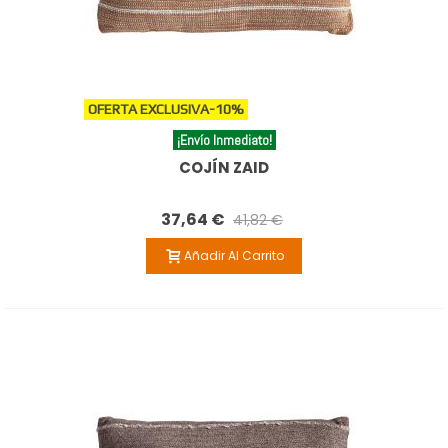
OFERTA EXCLUSIVA
-10%
¡Envío Inmediato!
COJÍN ZAID
37,64 €
41,82 €
Añadir Al Carrito