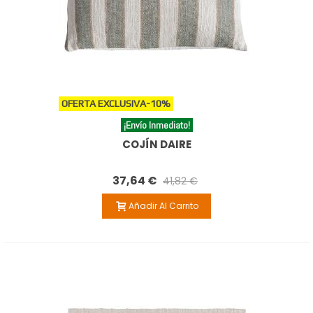
OFERTA EXCLUSIVA
-10%
¡Envío Inmediato!
COJÍN DAIRE
37,64 €
41,82 €
Añadir Al Carrito