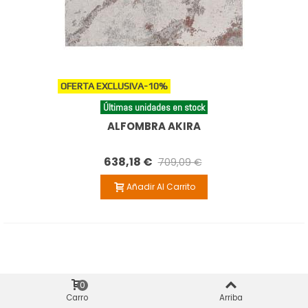
OFERTA EXCLUSIVA
-10%
Últimas unidades en stock
ALFOMBRA AKIRA
638,18 €
709,09 €
Añadir Al Carrito
0
Carro
Arriba