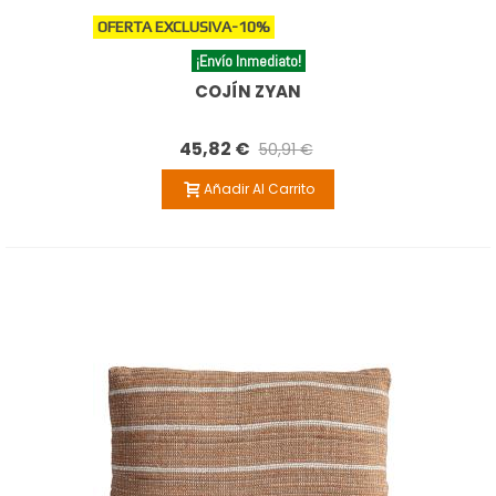
OFERTA EXCLUSIVA
-10%
¡Envío Inmediato!
COJÍN ZYAN
45,82 €
50,91 €
Añadir Al Carrito