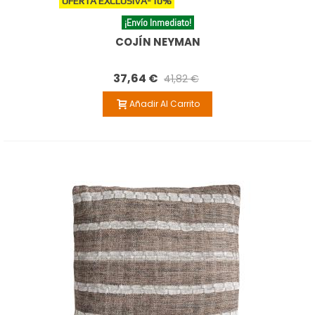
OFERTA EXCLUSIVA
-10%
¡Envío Inmediato!
COJÍN NEYMAN
37,64 €
41,82 €
Añadir Al Carrito