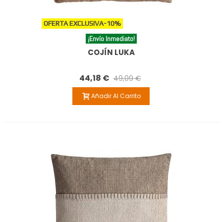
OFERTA EXCLUSIVA
-10%
¡Envío Inmediato!
COJÍN LUKA
44,18 €
49,09 €
Añadir Al Carrito