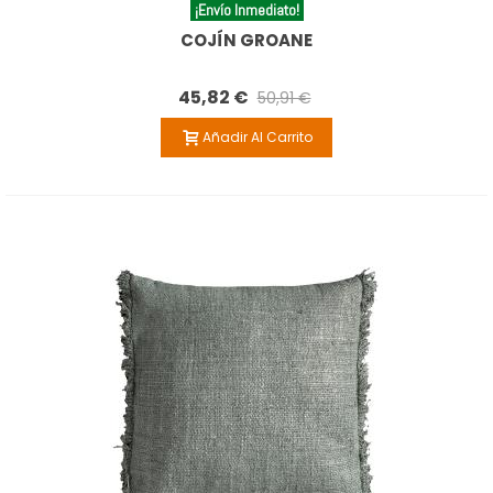
¡Envío Inmediato!
COJÍN GROANE
45,82 €
50,91 €
Añadir Al Carrito