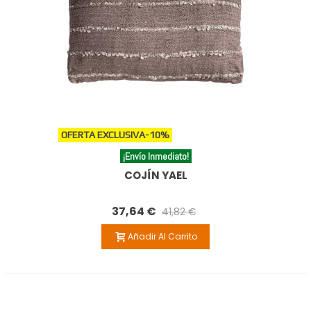
OFERTA EXCLUSIVA
-10%
¡Envío Inmediato!
COJÍN YAEL
37,64 €
41,82 €
Añadir Al Carrito