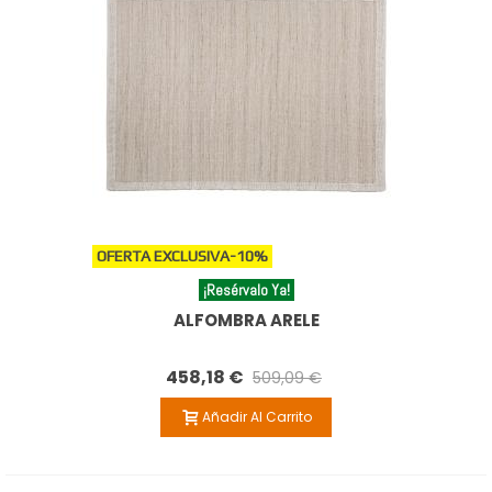
OFERTA EXCLUSIVA
-10%
¡Resérvalo Ya!
ALFOMBRA ARELE
458,18 €
509,09 €
Añadir Al Carrito