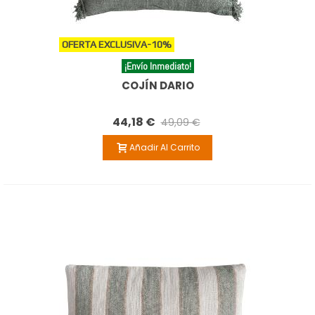
OFERTA EXCLUSIVA
-10%
¡Envío Inmediato!
COJÍN DARIO
44,18 €
49,09 €
Añadir Al Carrito