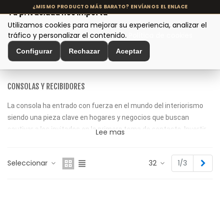
Tu privacidad nos importa
Utilizamos cookies para mejorar su experiencia, analizar el
MENÚ
tráfico y personalizar el contenido.
Política de cookies
Configurar
Rechazar
Aceptar
Inicio
>
Muebles de Diseño
>
Consolas y Recibidores
CONSOLAS Y RECIBIDORES
La consola ha entrado con fuerza en el mundo del interiorismo
siendo una pieza clave en hogares y negocios que buscan
cautivar a los invitados en la primera toma de contacto. Invertir
Lee mas
en una pieza que aporta
lujo
y
exclusividad
desde el primer
momento es desde luego una apuesta que solo los más
Sigu
Seleccionar
32
1/3
entendidos y amantes de la decoración saben valorar.
Consolas de madera, raíz de teka, mármol o acero son algunas
de las propuestas que os ofrecemos en nuestro catálogo.
¡Apuesta y triunfaras!