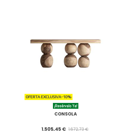
OFERTA EXCLUSIVA
-10%
¡Resérvalo Ya!
CONSOLA
1.505,45 €
1.672,73 €