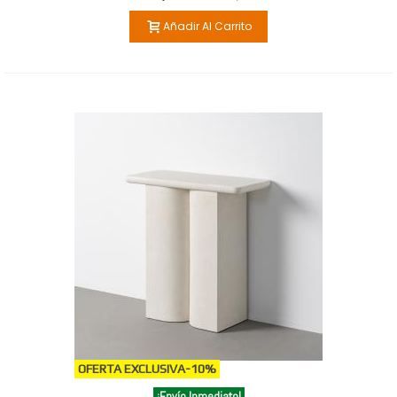
Añadir Al Carrito
OFERTA EXCLUSIVA
-10%
¡Envío Inmediato!