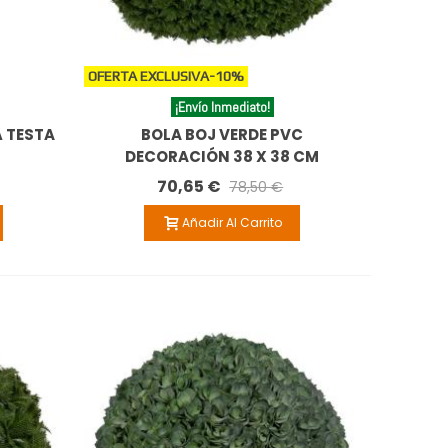
OFERTA EXCLUSIVA
-10%
¡Envío Inmediato!
 TESTA
BOLA BOJ VERDE PVC
DECORACIÓN 38 X 38 CM
70,65 €
78,50 €
Añadir Al Carrito