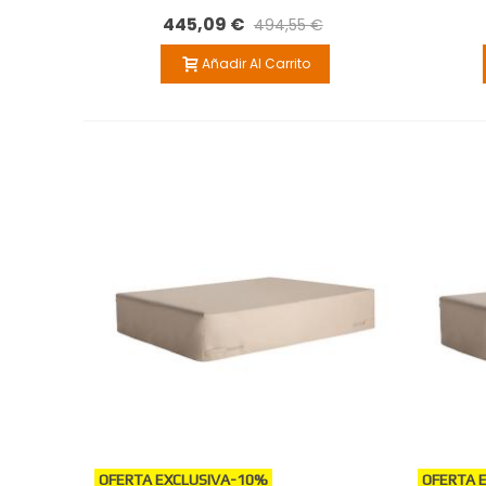
445,09 €
494,55 €
Añadir Al Carrito
OFERTA EXCLUSIVA
-10%
OFERTA 