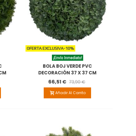
OFERTA EXCLUSIVA
-10%
¡Envío Inmediato!
C
BOLA BOJ VERDE PVC
 CM
DECORACIÓN 37 X 37 CM
66,51 €
73,90 €
Añadir Al Carrito