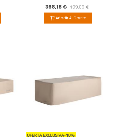
368,18 €
409,09 €
Añadir Al Carrito
OFERTA EXCLUSIVA
-10%