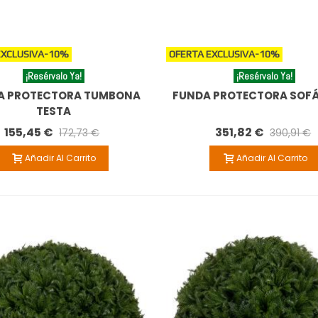
EXCLUSIVA
-10%
OFERTA EXCLUSIVA
-10%
¡Resérvalo Ya!
¡Resérvalo Ya!
A PROTECTORA TUMBONA
FUNDA PROTECTORA SOFÁ
TESTA
155,45 €
351,82 €
172,73 €
390,91 €
Añadir Al Carrito
Añadir Al Carrito