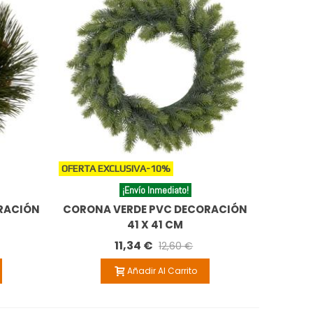
OFERTA EXCLUSIVA
-10%
¡Envío Inmediato!
RACIÓN
CORONA VERDE PVC DECORACIÓN
41 X 41 CM
11,34 €
12,60 €
Añadir Al Carrito