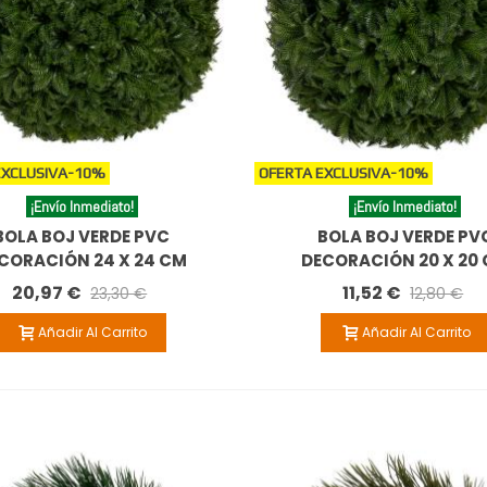
EXCLUSIVA
-10%
OFERTA EXCLUSIVA
-10%
¡Envío Inmediato!
¡Envío Inmediato!
BOLA BOJ VERDE PVC
BOLA BOJ VERDE PV
CORACIÓN 24 X 24 CM
DECORACIÓN 20 X 20
20,97 €
11,52 €
23,30 €
12,80 €
Añadir Al Carrito
Añadir Al Carrito