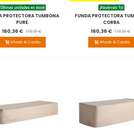
Últimas unidades en stock
¡Resérvalo Ya!
A PROTECTORA TUMBONA
FUNDA PROTECTORA TU
PURE.
CORBA
160,36 €
160,36 €
178,18 €
178,18 €
Añadir Al Carrito
Añadir Al Carrito