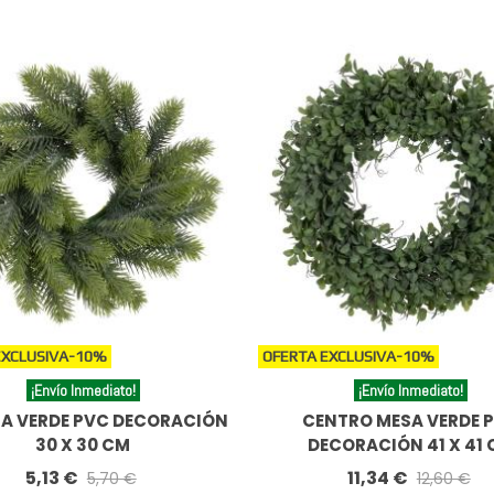
EXCLUSIVA
-10%
OFERTA EXCLUSIVA
-10%
¡Envío Inmediato!
¡Envío Inmediato!
A VERDE PVC DECORACIÓN
CENTRO MESA VERDE 
30 X 30 CM
DECORACIÓN 41 X 41
5,13 €
11,34 €
5,70 €
12,60 €