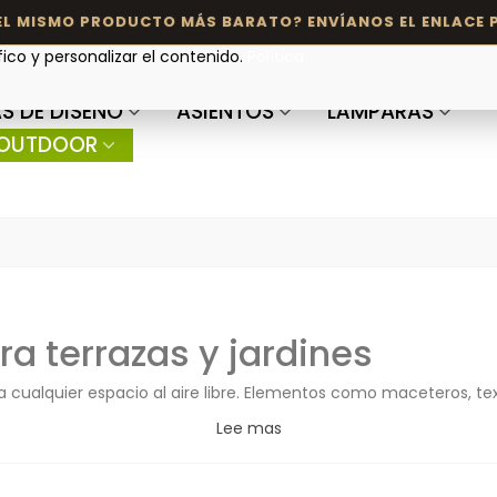
fico y personalizar el contenido.
Política
S DE DISEÑO
ASIENTOS
LÁMPARAS
OUTDOOR
ra terrazas y jardines
 a cualquier espacio al aire libre. Elementos como maceteros, t
Lee mas
os ayuda a integrar el exterior como una extensión del hogar.