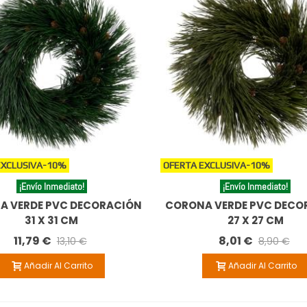
EXCLUSIVA
-10%
OFERTA EXCLUSIVA
-10%
¡Envío Inmediato!
¡Envío Inmediato!
A VERDE PVC DECORACIÓN
CORONA VERDE PVC DECO
31 X 31 CM
27 X 27 CM
11,79 €
8,01 €
13,10 €
8,90 €
Añadir Al Carrito
Añadir Al Carrito