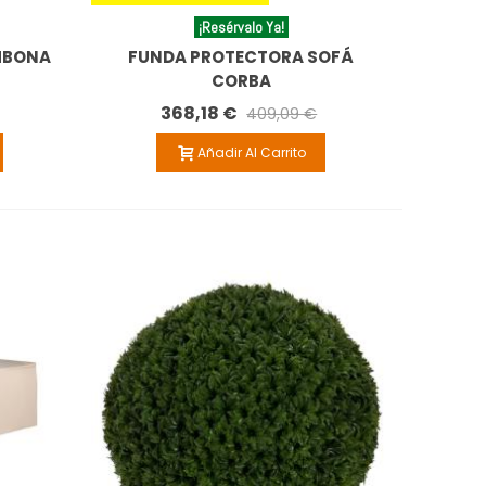
¡Resérvalo Ya!
MBONA
FUNDA PROTECTORA SOFÁ
CORBA
368,18 €
409,09 €
Añadir Al Carrito