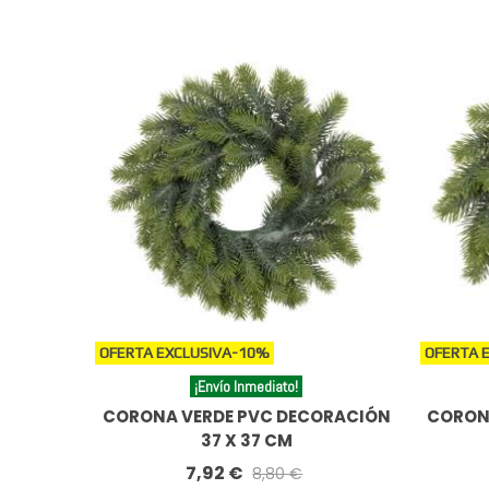
OFERTA EXCLUSIVA
-10%
OFERTA 
¡Envío Inmediato!
CORONA VERDE PVC DECORACIÓN
CORON
37 X 37 CM
7,92 €
8,80 €