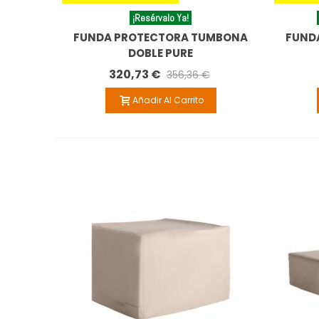
¡Resérvalo Ya!
FUNDA PROTECTORA TUMBONA
FUND
DOBLE PURE
320,73 €
356,36 €
Añadir Al Carrito