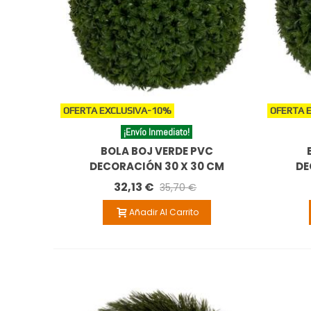
OFERTA EXCLUSIVA
-10%
OFERTA 
¡Envío Inmediato!
BOLA BOJ VERDE PVC
DECORACIÓN 30 X 30 CM
DE
32,13 €
35,70 €
Añadir Al Carrito