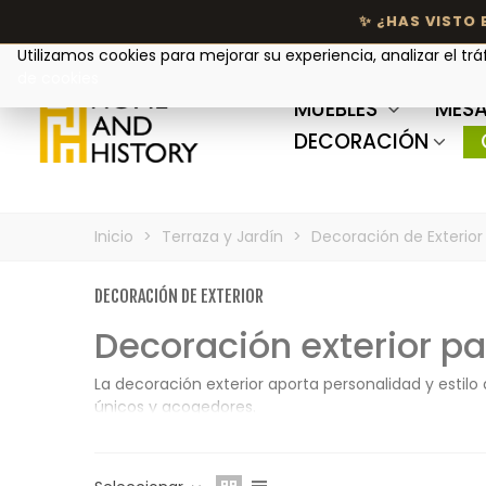
Tu privacidad nos importa
Utilizamos cookies para mejorar su experiencia, analizar el trá
de cookies
MUEBLES
MESA
DECORACIÓN
Inicio
>
Terraza y Jardín
>
Decoración de Exterior
DECORACIÓN DE EXTERIOR
Decoración exterior pa
La decoración exterior aporta personalidad y estilo
únicos y acogedores.
Combinar materiales naturales y detalles decorativ