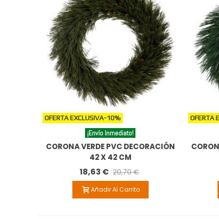
OFERTA EXCLUSIVA
-10%
OFERTA 
¡Envío Inmediato!
CORONA VERDE PVC DECORACIÓN
CORON
42 X 42 CM
18,63 €
20,70 €
Añadir Al Carrito