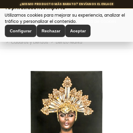
Tu privacidad nos importa
Utilizamos cookies para mejorar su experiencia, analizar el
MENÚ
tráfico y personalizar el contenido.
Política de cookies
Configurar
Rechazar
Aceptar
Inicio
>
Decoración de Interiores
>
Decoración de Pared
>
Cuadros y Lienzos
>
Lienzo Niurka