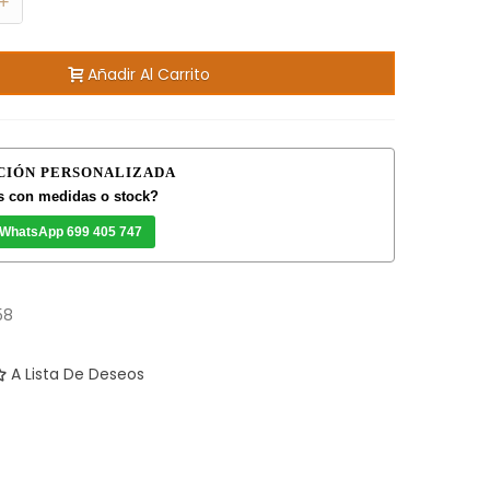
+
Añadir Al Carrito
CIÓN PERSONALIZADA
 con medidas o stock?
 WhatsApp 699 405 747
58
A Lista De Deseos