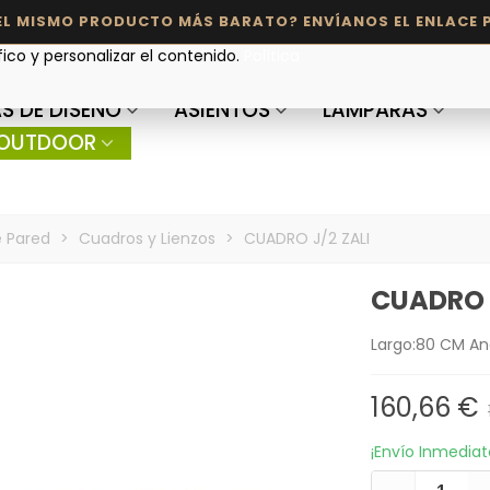
fico y personalizar el contenido.
Política
S DE DISEÑO
ASIENTOS
LÁMPARAS
OUTDOOR
 Pared
>
Cuadros y Lienzos
>
CUADRO J/2 ZALI
CUADRO J
Largo:80 CM An
160,66 €
¡Envío Inmedia