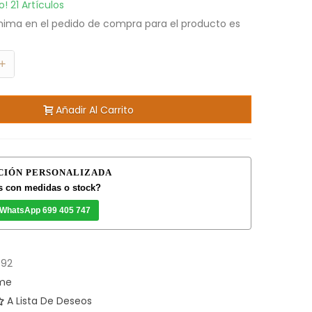
to!
21 Artículos
nima en el pedido de compra para el producto es
+
Añadir Al Carrito
CIÓN PERSONALIZADA
 con medidas o stock?
 WhatsApp 699 405 747
792
ome
A Lista De Deseos