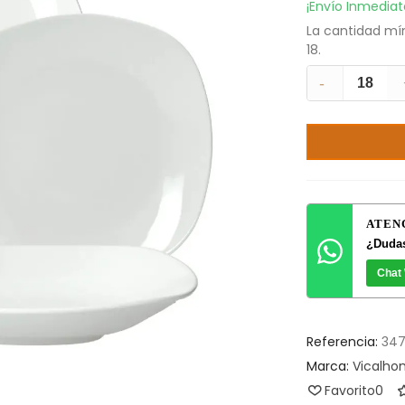
¡Envío Inmedia
La cantidad mí
18.
-
ATEN
¿Dudas
Chat
Referencia:
34
Marca:
Vicalh
Favorito
0