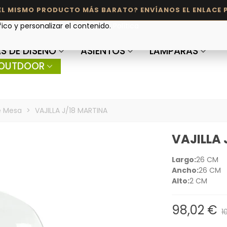
fico y personalizar el contenido.
Política
S DE DISEÑO
ASIENTOS
LÁMPARAS
OUTDOOR
e Mesa
>
VAJILLA J/18 MARTINA
VAJILLA 
Largo:
26 CM
Ancho:
26 CM
Alto:
2 CM
98,02 €
1