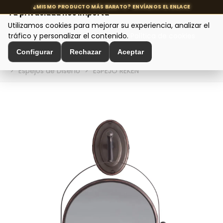
Tu privacidad nos importa
Utilizamos cookies para mejorar su experiencia, analizar el
MENÚ
tráfico y personalizar el contenido.
Política de cookies
Configurar
Rechazar
Aceptar
Inicio
>
Decoración de Interiores
>
Decoración de Pared
>
Espejos de Diseño
>
ESPEJO REKEN