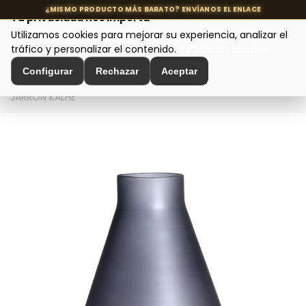
Tu privacidad nos importa
Utilizamos cookies para mejorar su experiencia, analizar el
MENÚ
tráfico y personalizar el contenido.
Política de cookies
Configurar
Rechazar
Aceptar
Inicio
>
Decoración de Interiores
>
Jarrones y Tibores
>
JARRÓN KALHE