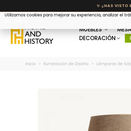
Tu privacidad nos importa
Utilizamos cookies para mejorar su experiencia, analizar el trá
de cookies
MUEBLES
MESA
DECORACIÓN
Inicio
>
Iluminación de Diseño
>
Lámparas de So