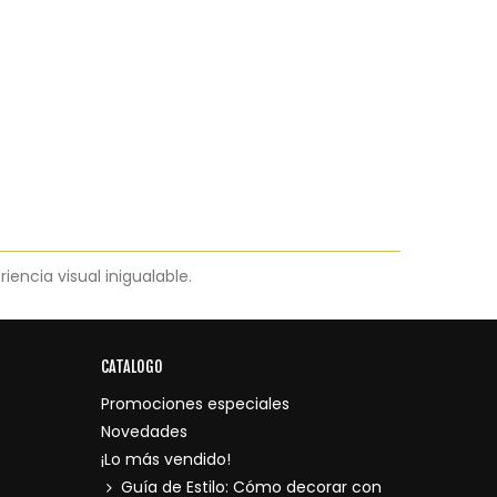
encia visual inigualable.
CATALOGO
Promociones especiales
Novedades
¡Lo más vendido!
Guía de Estilo: Cómo decorar con