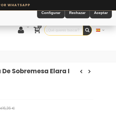
Configurar
Rechazar
Aceptar
0
De Sobremesa Elara I
416,36 €