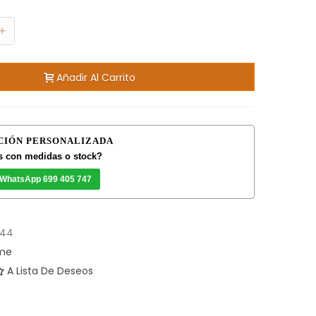
+
Añadir Al Carrito
CIÓN PERSONALIZADA
 con medidas o stock?
 WhatsApp 699 405 747
744
ome
A Lista De Deseos