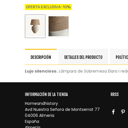
OFERTA EXCLUSIVA
-10%
DESCRIPCIÓN
DETALLES DEL PRODUCTO
POLÍTIC
Lujo silencioso.
Lámpara de Sobremesa Elara I redef
INFORMACIÓN DE LA TIENDA
RRSS
Homeandhistory
Avd Nuestra Señora de Montserrat 77
04006 Almeria
España
Almería