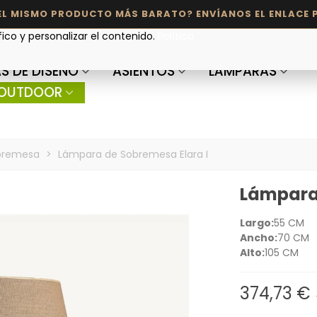
fico y personalizar el contenido.
Política
S DE DISEÑO
ASIENTOS
LÁMPARAS
OUTDOOR
bremesa
>
Lámpara de Sobremesa Elara I
Lámpara 
Largo:
55 CM
Ancho:
70 CM
Alto:
105 CM
374,73 €