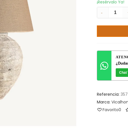
¡Resérvalo Ya!
-
ATEN
¿Dudas
Chat
Referencia:
35
Marca:
Vicalh
Favorito
0