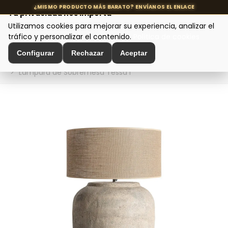
Tu privacidad nos importa
Utilizamos cookies para mejorar su experiencia, analizar el
MENÚ
tráfico y personalizar el contenido.
Política de cookies
Configurar
Rechazar
Aceptar
Inicio
>
Iluminación de Diseño
>
Lámparas de Sobremesa
>
Lámpara de Sobremesa Tessa I