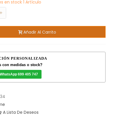
es en stock
1 Artículo
+
Añadir Al Carrito
CIÓN PERSONALIZADA
 con medidas o stock?
 WhatsApp 699 405 747
434
ome
A Lista De Deseos