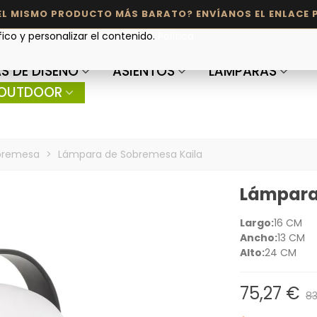
fico y personalizar el contenido.
Política
S DE DISEÑO
ASIENTOS
LÁMPARAS
OUTDOOR
bremesa
>
Lámpara de Sobremesa Kaila
Lámpara
Largo:
16 CM
Ancho:
13 CM
Alto:
24 CM
75,27 €
83