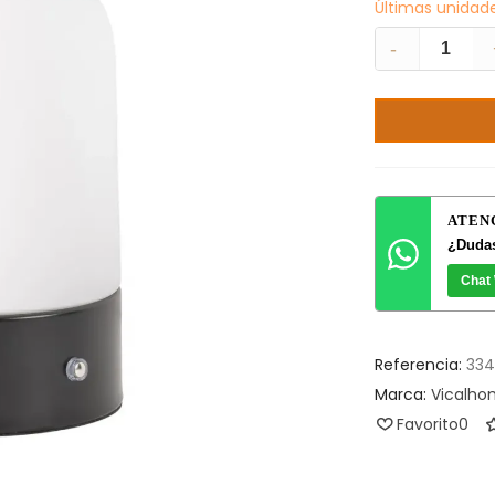
Últimas unidad
-
ATEN
¿Dudas
Chat
Referencia:
33
Marca:
Vicalh
Favorito
0