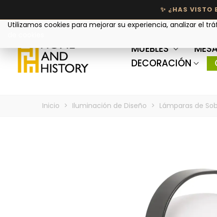
Tu privacidad nos importa
Utilizamos cookies para mejorar su experiencia, analizar el trá
de cookies
MUEBLES
MESA
DECORACIÓN
Inicio
>
Iluminación de Diseño
>
Lámparas de So