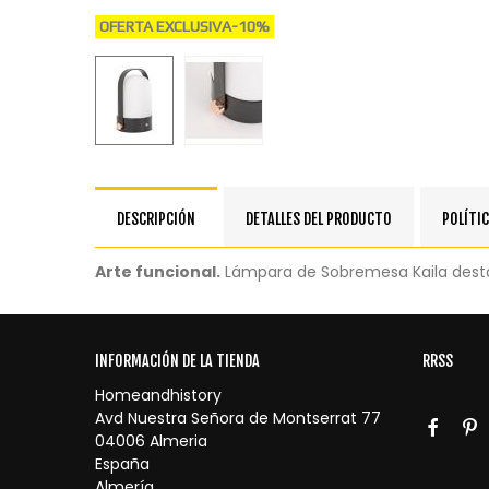
OFERTA EXCLUSIVA
-10%
DESCRIPCIÓN
DETALLES DEL PRODUCTO
POLÍTIC
Arte funcional.
Lámpara de Sobremesa Kaila destac
INFORMACIÓN DE LA TIENDA
RRSS
Homeandhistory
Avd Nuestra Señora de Montserrat 77
04006 Almeria
España
Almería