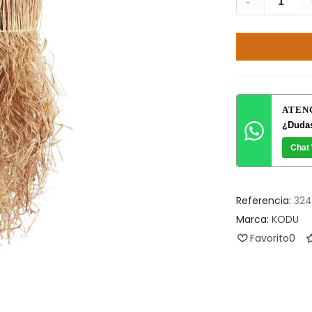
-
ATEN
¿Dudas
Chat
Referencia:
32
Marca:
KODU
Favorito
0