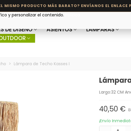
fico y personalizar el contenido.
Política
S DE DISEÑO
ASIENTOS
LÁMPARAS
OUTDOOR
cho
>
Lámpara de Techo Kasses I
Lámpara 
Largo:32 CM An
40,50 €
8
¡Envío Inmedia