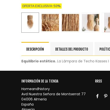
OFERTA EXCLUSIVA
-50%
DESCRIPCIÓN
DETALLES DEL PRODUCTO
POLÍTIC
Equilibrio estético.
La Lámpara de Techo Kasses I ca
INFORMACIÓN DE LA TIENDA
RRSS
Homeandhistory
Avd Nuestra Señora de Montserrat 77
04006 Almeria
España
Almería