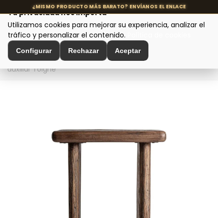
Tu privacidad nos importa
Utilizamos cookies para mejorar su experiencia, analizar el
MENÚ
tráfico y personalizar el contenido.
Política de cookies
Configurar
Rechazar
Aceptar
Inicio
>
Mesas de diseño
>
Mesas auxiliares
>
Mesa
auxiliar Toigne