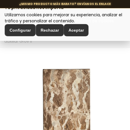
Tu privacidad nos importa
Utilizamos cookies para mejorar su experiencia, analizar el
MENÚ
tráfico y personalizar el contenido.
Política de cookies
Configurar
Rechazar
Aceptar
Inicio
>
Mesas de diseño
>
Mesas auxiliares
>
Mesa
auxiliar Grov II