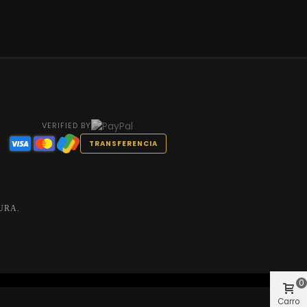
VERIFIED BY
TRANSFERENCIA
URA.
0
Carro