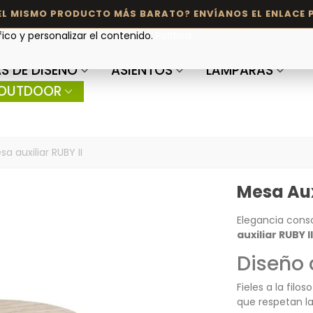
fico y personalizar el contenido.
Política
S DE DISEÑO
ASIENTOS
LÁMPARAS
OUTDOOR
sa auxiliar RUBY II
Mesa Aux
Elegancia cons
auxiliar RUBY II
Diseño 
Fieles a la filo
que respetan la