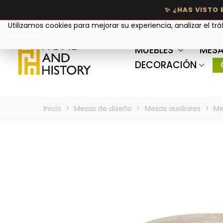
Tu privacidad nos importa
Utilizamos cookies para mejorar su experiencia, analizar el trá
de cookies
MUEBLES
MESA
DECORACIÓN
Inicio
>
Mesas de diseño
>
Mesas auxiliares
>
Me