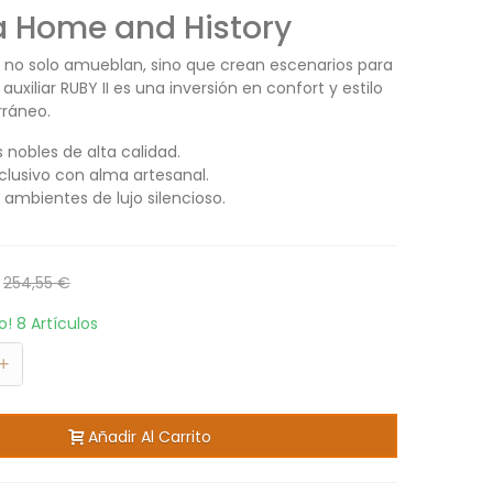
ía Home and History
s no solo amueblan, sino que crean escenarios para
 auxiliar RUBY II es una inversión en confort y estilo
rráneo.
 nobles de alta calidad.
clusivo con alma artesanal.
 ambientes de lujo silencioso.
254,55 €
to!
8 Artículos
+
Añadir Al Carrito