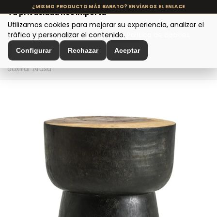
Tu privacidad nos importa
Utilizamos cookies para mejorar su experiencia, analizar el
MENÚ
tráfico y personalizar el contenido.
Política de cookies
Configurar
Rechazar
Aceptar
Inicio
>
Mesas de diseño
>
Mesas auxiliares
>
Mesa
auxiliar Arusa