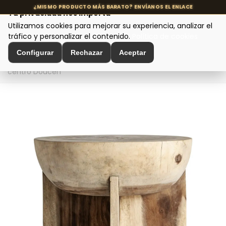
Tu privacidad nos importa
Utilizamos cookies para mejorar su experiencia, analizar el
MENÚ
tráfico y personalizar el contenido.
Política de cookies
Configurar
Rechazar
Aceptar
Inicio
>
Mesas de diseño
>
Mesas de centro
>
Mesa de
centro Doucen