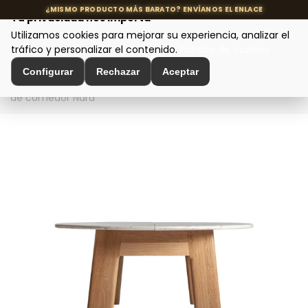
Tu privacidad nos importa
Utilizamos cookies para mejorar su experiencia, analizar el
MENÚ
tráfico y personalizar el contenido.
Política de cookies
Configurar
Rechazar
Aceptar
Inicio
>
Mesas de diseño
>
Mesas de comedor
>
Mesa
de comedor Nara