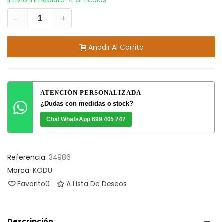
¡Envío Inmediato!
4 Artículos
-
+
Añadir Al Carrito
ATENCIÓN PERSONALIZADA
¿Dudas con medidas o stock?
Chat WhatsApp 699 405 747
Referencia:
34986
Marca:
KODU
Favorito
0
A Lista De Deseos
Descripción