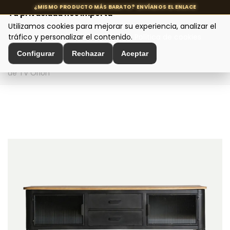
Tu privacidad nos importa
Utilizamos cookies para mejorar su experiencia, analizar el
MENÚ
tráfico y personalizar el contenido.
Política de cookies
Configurar
Rechazar
Aceptar
Inicio
>
Muebles de Diseño
>
Muebles de TV
>
Mueble
de TV Orion