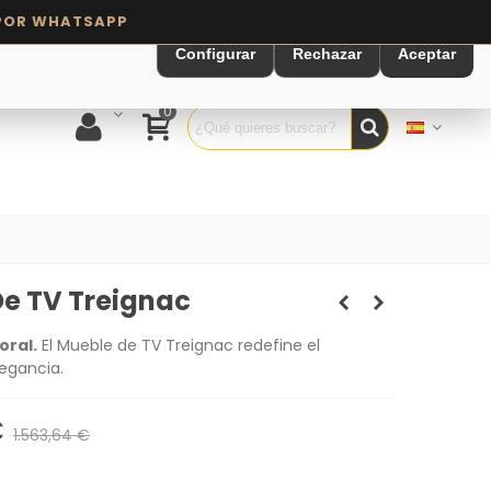
Configurar
Rechazar
Aceptar
0
e TV Treignac
oral.
El Mueble de TV Treignac redefine el
egancia.
€
1.563,64 €