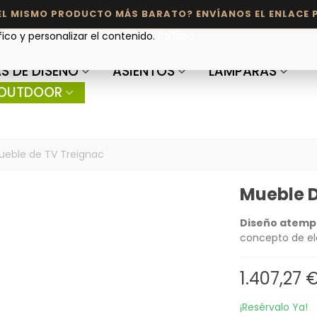
fico y personalizar el contenido.
Política
S DE DISEÑO
ASIENTOS
LÁMPARAS
OUTDOOR
ueble de TV Treignac
Mueble D
Diseño atemp
concepto de el
1.407,27 
¡Resérvalo Ya!