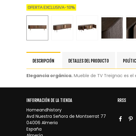
OFERTA EXCLUSIVA
-10%
DESCRIPCIÓN
DETALLES DEL PRODUCTO
POLÍTIC
Elegancia orgánica.
Mueble de TV Treignac es el e
INFORMACIÓN DE LA TIENDA
RRSS
Homeandhistory
Avd Nuestra Señora de Montserrat 77
04006 Almeria
España
Almería