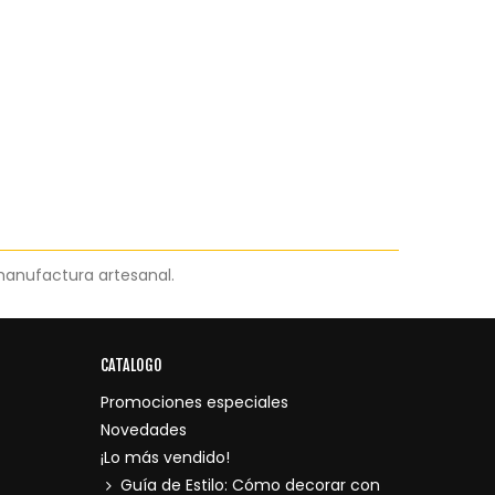
 manufactura artesanal.
CATALOGO
Promociones especiales
Novedades
¡Lo más vendido!
Guía de Estilo: Cómo decorar con