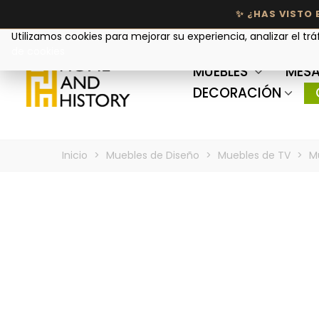
Tu privacidad nos importa
Utilizamos cookies para mejorar su experiencia, analizar el trá
de cookies
MUEBLES
MESA
DECORACIÓN
Inicio
>
Muebles de Diseño
>
Muebles de TV
>
M