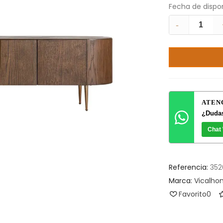
Fecha de dispon
-
ATEN
¿Dudas
Chat
Referencia:
352
Marca:
Vicalh
Favorito
0