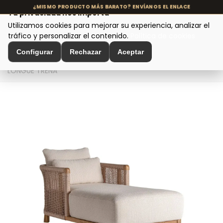
Tu privacidad nos importa
Utilizamos cookies para mejorar su experiencia, analizar el
MENÚ
tráfico y personalizar el contenido.
Política de cookies
Configurar
Rechazar
Aceptar
Inicio
>
Asientos y Sillas
>
Sofás de Diseño
>
CHAISE
LONGUE TRENA