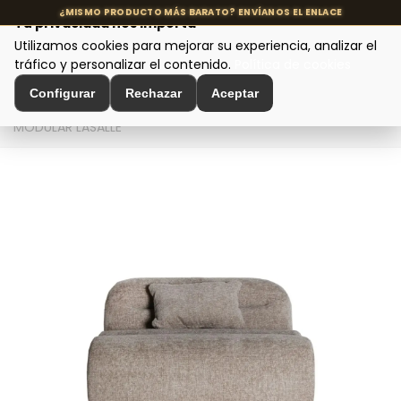
Tu privacidad nos importa
Utilizamos cookies para mejorar su experiencia, analizar el
MENÚ
tráfico y personalizar el contenido.
Política de cookies
Configurar
Rechazar
Aceptar
Inicio
>
Asientos y Sillas
>
Sofás de Diseño
>
SOFÁ
MODULAR LASALLE