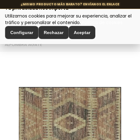
Tu privacidad nos importa
Utilizamos cookies para mejorar su experiencia, analizar el
MENÚ
tráfico y personalizar el contenido.
Política de cookies
Configurar
Rechazar
Aceptar
Inicio
>
Decoración de Interiores
>
Textil Decoración
>
ALFOMBRA AGATE