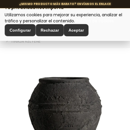
Tu privacidad nos importa
Utilizamos cookies para mejorar su experiencia, analizar el
MENÚ
tráfico y personalizar el contenido.
Política de cookies
Configurar
Rechazar
Aceptar
Inicio
>
Decoración de Interiores
>
Ánforas y Maceteros
>
TINAJA KELYENE