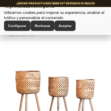
Tu privacidad nos importa
Utilizamos cookies para mejorar su experiencia, analizar el
MENÚ
tráfico y personalizar el contenido.
Política de cookies
Configurar
Rechazar
Aceptar
Inicio
>
Decoración de Interiores
>
Ánforas y Maceteros
>
MACETERO J/3