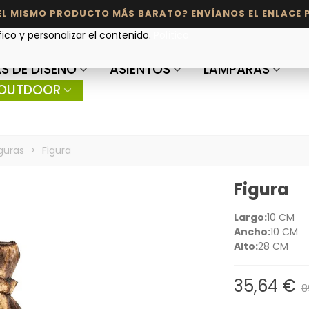
fico y personalizar el contenido.
Política
S DE DISEÑO
ASIENTOS
LÁMPARAS
OUTDOOR
iguras
>
Figura
Figura
Largo:
10 CM
Ancho:
10 CM
Alto:
28 CM
35,64 €
8