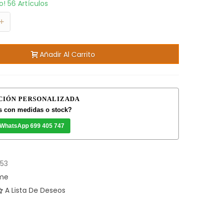
to!
56 Artículos
+
Añadir Al Carrito
CIÓN PERSONALIZADA
 con medidas o stock?
 WhatsApp 699 405 747
53
ome
A Lista De Deseos