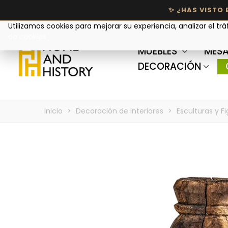
Tu privacidad nos importa
Utilizamos cookies para mejorar su experiencia, analizar el trá
de cookies
MUEBLES
MESA
DECORACIÓN
Inicio
>
Decoración de Interiores
>
Esculturas y F