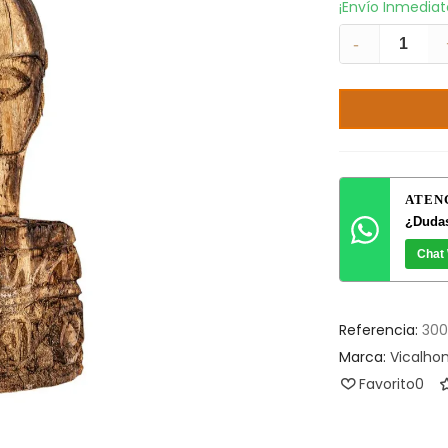
¡Envío Inmedia
-
ATEN
¿Dudas
Chat
Referencia:
300
Marca:
Vicalh
Favorito
0