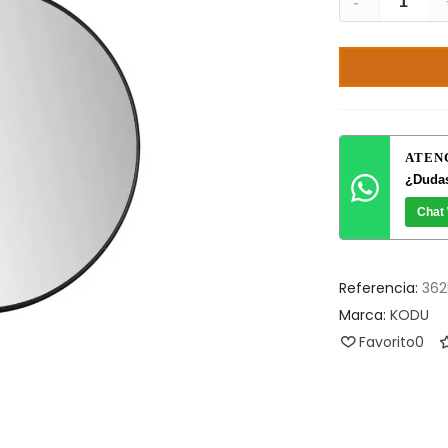
-
ATEN
¿Dudas
Chat
Referencia:
362
Marca:
KODU
Favorito
0