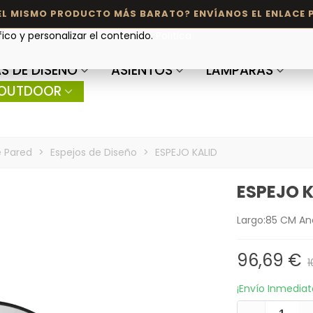
fico y personalizar el contenido.
Política
S DE DISEÑO
ASIENTOS
LÁMPARAS
OUTDOOR
 Pared
>
Espejos de Diseño
>
ESPEJO KALID
ESPEJO K
Largo:85 CM An
96,69 €
1
¡Envío Inmedia