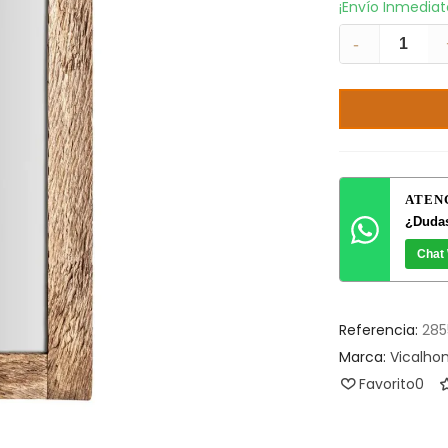
¡Envío Inmedia
-
ATEN
¿Dudas
Chat
Referencia:
285
Marca:
Vicalh
Favorito
0