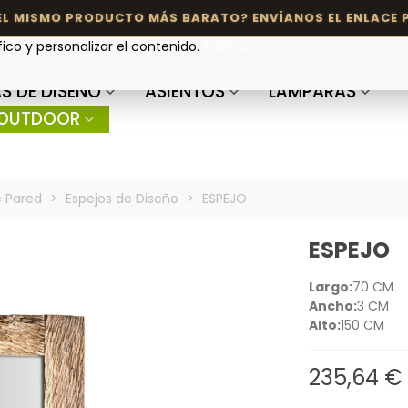
fico y personalizar el contenido.
Política
S DE DISEÑO
ASIENTOS
LÁMPARAS
OUTDOOR
 Pared
>
Espejos de Diseño
>
ESPEJO
ESPEJO
Largo:
70 CM
Ancho:
3 CM
Alto:
150 CM
235,64 €