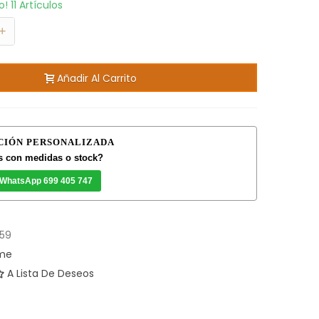
to!
11 Artículos
+
Añadir Al Carrito
CIÓN PERSONALIZADA
 con medidas o stock?
 WhatsApp 699 405 747
59
ome
A Lista De Deseos