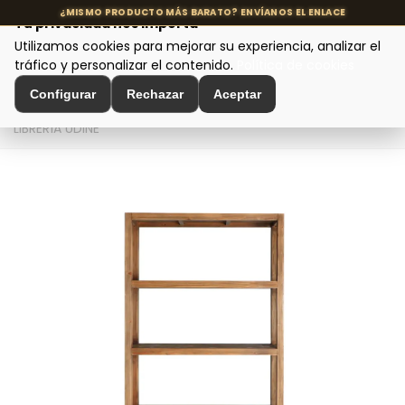
Tu privacidad nos importa
Utilizamos cookies para mejorar su experiencia, analizar el
MENÚ
tráfico y personalizar el contenido.
Política de cookies
Configurar
Rechazar
Aceptar
Inicio
>
Muebles de Diseño
>
Estanterías y Librerías
>
LIBRERÍA UDINE