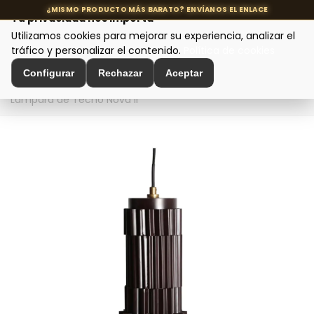
Tu privacidad nos importa
Utilizamos cookies para mejorar su experiencia, analizar el
MENÚ
tráfico y personalizar el contenido.
Política de cookies
Configurar
Rechazar
Aceptar
Inicio
>
Iluminación de Diseño
>
Lámparas de Techo
>
Lámpara de Techo Nova II