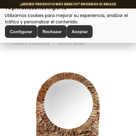
Tu privacidad nos importa
Utilizamos cookies para mejorar su experiencia, analizar el
MENÚ
tráfico y personalizar el contenido.
Política de cookies
Configurar
Rechazar
Aceptar
Inicio
>
Decoración de Interiores
>
Decoración de Pared
>
Paneles y Adornos
>
ESPEJO BLAIR