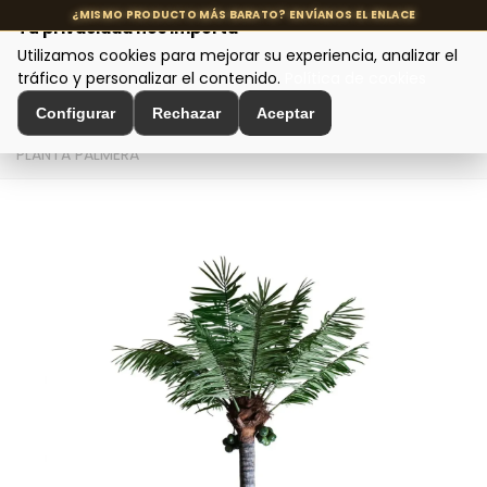
Tu privacidad nos importa
Utilizamos cookies para mejorar su experiencia, analizar el
MENÚ
tráfico y personalizar el contenido.
Política de cookies
Configurar
Rechazar
Aceptar
Inicio
>
Decoración de Interiores
>
Plantas y Flores
>
PLANTA PALMERA