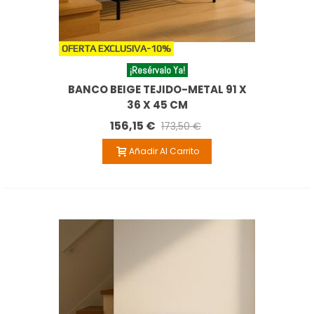
OFERTA EXCLUSIVA
-10%
¡Resérvalo Ya!
BANCO BEIGE TEJIDO-METAL 91 X
36 X 45 CM
156,15 €
173,50 €
Añadir Al Carrito