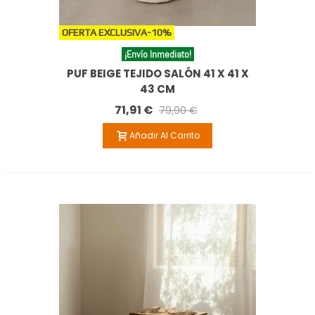
OFERTA EXCLUSIVA
-10%
¡Envío Inmediato!
PUF BEIGE TEJIDO SALÓN 41 X 41 X
43 CM
71,91 €
79,90 €
Añadir Al Carrito