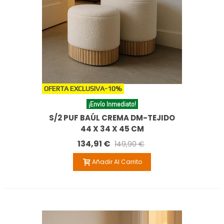
OFERTA EXCLUSIVA
-10%
¡Envío Inmediato!
S/2 PUF BAÚL CREMA DM-TEJIDO
44 X 34 X 45 CM
134,91 €
149,90 €
Añadir Al Carrito