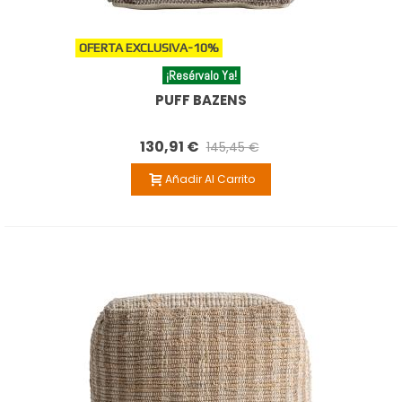
OFERTA EXCLUSIVA
-10%
¡Resérvalo Ya!
PUFF BAZENS
130,91 €
145,45 €
Añadir Al Carrito