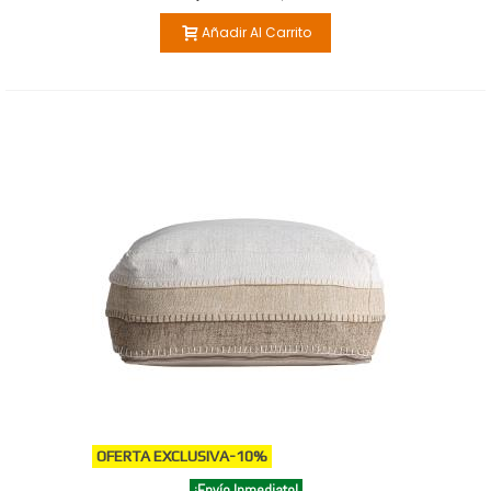
Añadir Al Carrito
OFERTA EXCLUSIVA
-10%
¡Envío Inmediato!