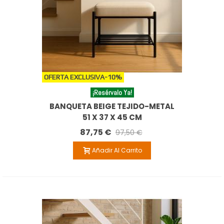
OFERTA EXCLUSIVA
-10%
¡Resérvalo Ya!
BANQUETA BEIGE TEJIDO-METAL
51 X 37 X 45 CM
87,75 €
97,50 €
Añadir Al Carrito