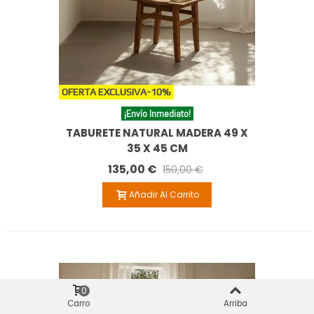
OFERTA EXCLUSIVA
-10%
¡Envío Inmediato!
TABURETE NATURAL MADERA 49 X
35 X 45 CM
135,00 €
150,00 €
Añadir Al Carrito
0
Carro
Arriba