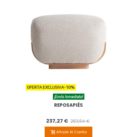
OFERTA EXCLUSIVA
-10%
¡Envío Inmediato!
REPOSAPIÉS
237,27 €
263,64 €
Añadir Al Carrito