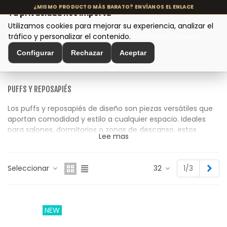
Tu privacidad nos importa
Utilizamos cookies para mejorar su experiencia, analizar el
MENÚ
tráfico y personalizar el contenido.
Política de cookies
Configurar
Rechazar
Aceptar
Inicio
>
Asientos y Sillas
>
Puffs y Reposapiés
PUFFS Y REPOSAPIÉS
Los puffs y reposapiés de diseño son piezas versátiles que
aportan comodidad y estilo a cualquier espacio. Ideales
para salones, dormitorios o zonas de descanso, estos
Lee mas
elementos complementan el mobiliario principal y añaden
un toque acogedor y funcional.
Sigu
Seleccionar
32
1/3
En esta colección encontrarás puffs y reposapiés
elaborados con materiales naturales como algodón, lino,
madera o fibras vegetales, con acabados artesanales que
reflejan un estilo cuidado y atemporal. Cada pieza está
NEW
pensada para integrarse fácilmente en interiores
contemporáneos, mediterráneos o de inspiración slow