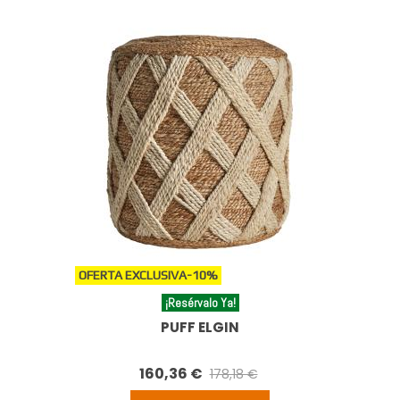
OFERTA EXCLUSIVA
-10%
¡Resérvalo Ya!
PUFF ELGIN
160,36 €
178,18 €