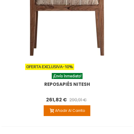
OFERTA EXCLUSIVA
-10%
¡Envío Inmediato!
REPOSAPIÉS NITESH
261,82 €
290,91 €
Añadir Al Carrito