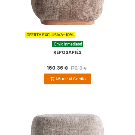
OFERTA EXCLUSIVA
-10%
¡Envío Inmediato!
REPOSAPIÉS
160,36 €
178,18 €
Añadir Al Carrito