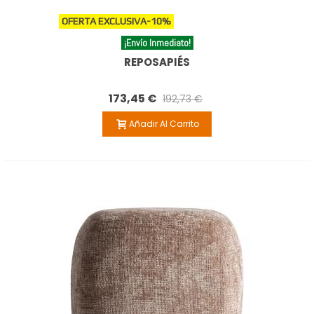
OFERTA EXCLUSIVA
-10%
¡Envío Inmediato!
REPOSAPIÉS
173,45 €
192,73 €
Añadir Al Carrito