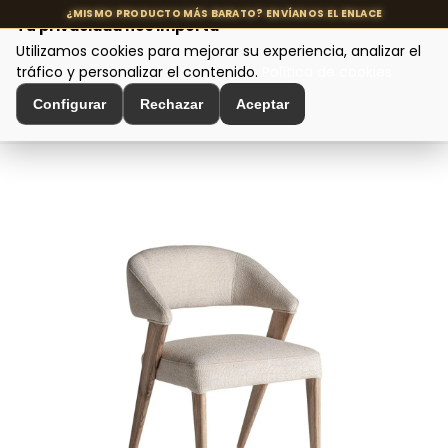
Tu privacidad nos importa
Utilizamos cookies para mejorar su experiencia, analizar el
MENÚ
tráfico y personalizar el contenido.
Política de cookies
Configurar
Rechazar
Aceptar
Inicio
>
Asientos y Sillas
>
Sillas de Comedor
>
SILLA