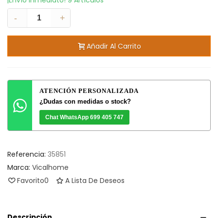
¡Envío Inmediato!
9 Artículos
-
+
Añadir Al Carrito
ATENCIÓN PERSONALIZADA
¿Dudas con medidas o stock?
Chat WhatsApp 699 405 747
Referencia:
35851
Marca:
Vicalhome
Favorito
0
A Lista De Deseos
Descripción