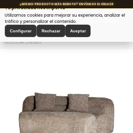
Tu privacidad nos importa
Utilizamos cookies para mejorar su experiencia, analizar el
MENÚ
tráfico y personalizar el contenido.
Política de cookies
Configurar
Rechazar
Aceptar
Inicio
>
Asientos y Sillas
>
Sofás de Diseño
>
SOFÁ
MODULAR CHENIES