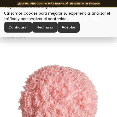
Tu privacidad nos importa
Utilizamos cookies para mejorar su experiencia, analizar el
MENÚ
tráfico y personalizar el contenido.
Política de cookies
Configurar
Rechazar
Aceptar
Inicio
>
Decoración de Interiores
>
Textil Decoración
>
COJÍN ASIRA